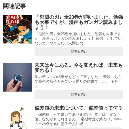
関連記事
『鬼滅の刃』全23巻が揃いました。勉強
も大事ですが、漫画もガンガン読みまし
ょう！
『鬼滅の刃』全23巻が揃いました。勉強も大事です
が、漫画もガンガン読みましょう！ 勉強しかしてい
ないと、つまらない人間にな...
記事を読む
未来は今にある。今を変えれば、未来も
変わる！
学力テストの結果がもどって来ました。 普段こちら
で塾生の様子をみている通りの結果でした。 キチ
ン...
記事を読む
偏差値の未来について。偏差値って何？
「偏差値」って書いてありますが、本当は「変な
値」なのかもしれません。 定期考査が終わり、学年
の平均点を元に塾生全員に現...