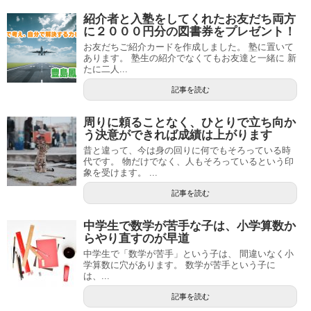
紹介者と入塾をしてくれたお友だち両方
に２０００円分の図書券をプレゼント！
お友だちご紹介カードを作成しました。 塾に置いて
あります。 塾生の紹介でなくてもお友達と一緒に 新
たに二人...
記事を読む
周りに頼ることなく、ひとりで立ち向か
う決意ができれば成績は上がります
昔と違って、今は身の回りに何でもそろっている時
代です。 物だけでなく、人もそろっているという印
象を受けます。 ...
記事を読む
中学生で数学が苦手な子は、小学算数か
らやり直すのが早道
中学生で「数学が苦手」という子は、 間違いなく小
学算数に穴があります。 数学が苦手という子に
は、...
記事を読む