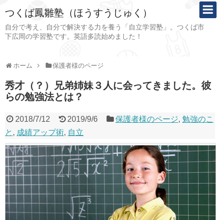
つくば鳳雛塾（ほうすうじゅく）
自分で考え、自分で解決する力を養う「自立学習塾」。つくば市
下広岡の学習塾です。英語多読始めました！
ホーム
保護者様のページ
秀才（？）兄弟姉妹３人に会ってきました。彼
らの勉強法とは？
2018/7/12
2019/9/6
保護者様のページ
,
勉強のこ
と
,
成績アップ術
,
自立