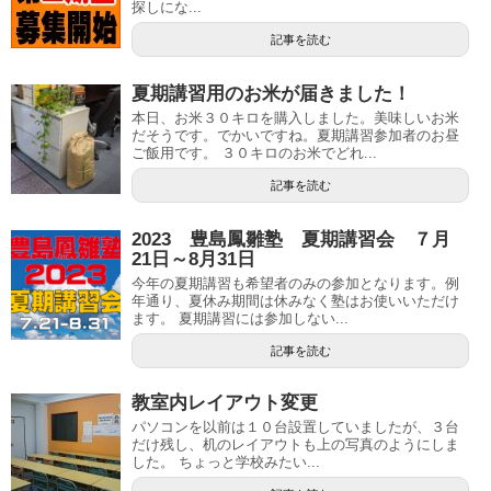
探しにな...
記事を読む
夏期講習用のお米が届きました！
本日、お米３０キロを購入しました。美味しいお米
だそうです。でかいですね。夏期講習参加者のお昼
ご飯用です。 ３０キロのお米でどれ...
記事を読む
2023 豊島鳳雛塾 夏期講習会 ７月
21日～8月31日
今年の夏期講習も希望者のみの参加となります。例
年通り、夏休み期間は休みなく塾はお使いいただけ
ます。 夏期講習には参加しない...
記事を読む
教室内レイアウト変更
パソコンを以前は１０台設置していましたが、３台
だけ残し、机のレイアウトも上の写真のようにしま
した。 ちょっと学校みたい...