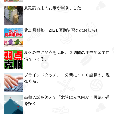
夏期講習用のお米が届きました！
豊島鳳雛塾 2021 夏期講習会のお知らせ
夏休み中に弱点を克服。２週間の集中学習で自
信をつける。
ブラインドタッチ。１分間に１００語超え、現
在６名。
高校入試を終えて「危険に立ち向かう勇気が道
を拓く」