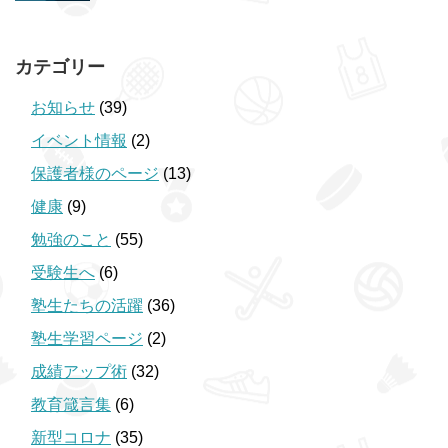
カテゴリー
お知らせ
(39)
イベント情報
(2)
保護者様のページ
(13)
健康
(9)
勉強のこと
(55)
受験生へ
(6)
塾生たちの活躍
(36)
塾生学習ページ
(2)
成績アップ術
(32)
教育箴言集
(6)
新型コロナ
(35)