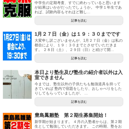
中学生の定期考査、すでに終わっていると思います
が結果はいかがだったでしょうか。 中学１年生であ
れば、試験内容もそれほど難し...
記事を読む
1月２７日（金）は１９：３０までです
大変申し訳ございませんが、1月２７日（金）は私の
都合により、１９：３０までとさせていただきま
す。 ２８日（土）、２９日（日）と続けて開...
記事を読む
本日より塾生及び塾生の紹介者以外は入
室できません
今までは、塾生以外の子供たちも勉強道具を持って
きていれば 塾内で宿題をしたり、おしゃべりをした
りしてもらっていましたが、 ...
記事を読む
豊島鳳雛塾 第２期生募集開始！
新学期が始まります。 ４月の入塾者からは、第２期
生として勉強していただきます。 この時期、塾をお