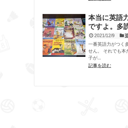
本当に英語
ですよ。多
2021/12/9
一番英語力がつく
せん。 それでも
子が...
記事を読む