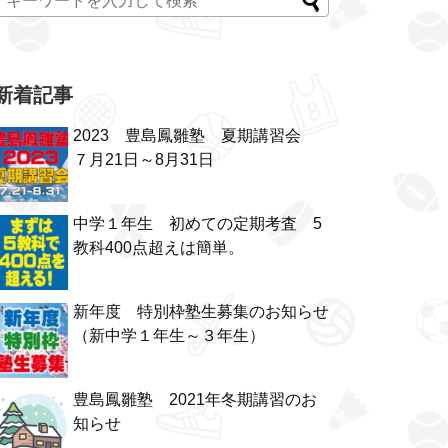
新着記事
2023 豊島鳳雛塾 夏期講習会
７月21日～8月31日
中学１年生 初めての定期考査 5
教科400点超えは簡単。
新年度 特別枠塾生募集のお知らせ
（新中学１年生～３年生）
豊島鳳雛塾 2021年冬期講習のお
知らせ