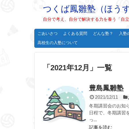
つくば鳳雛塾（ほう
自分で考え、自分で解決する力を養う「自立
ごあいさつ
よくある質問
どんな塾？
入塾
高校生の入塾について
「
2021年12月
」
一覧
豊島鳳雛塾 
2021/12/11
冬期講習会のお知
日程で、冬期講習
っ...
記事を読む