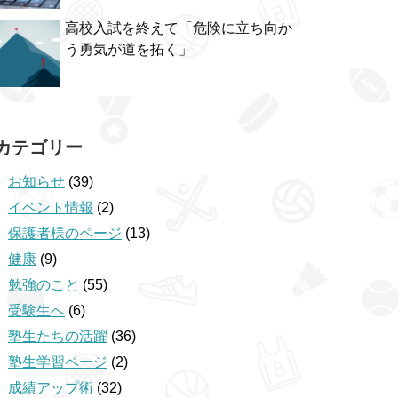
高校入試を終えて「危険に立ち向か
う勇気が道を拓く」
カテゴリー
お知らせ
(39)
イベント情報
(2)
保護者様のページ
(13)
健康
(9)
勉強のこと
(55)
受験生へ
(6)
塾生たちの活躍
(36)
塾生学習ページ
(2)
成績アップ術
(32)