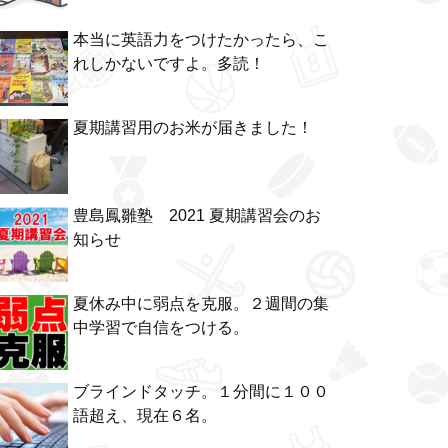
本当に英語力をつけたかったら、こ
れしかないですよ。多読！
夏期講習用のお米が届きました！
豊島鳳雛塾 2021 夏期講習会のお
知らせ
夏休み中に弱点を克服。２週間の集
中学習で自信をつける。
ブラインドタッチ。１分間に１００
語超え、現在６名。