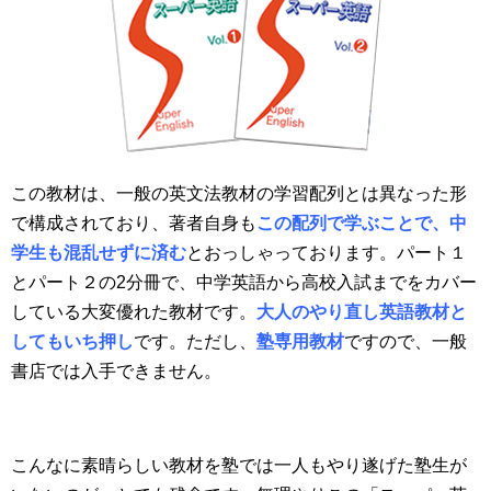
この教材は、一般の英文法教材の学習配列とは異なった形
で構成されており、著者自身も
この配列で学ぶことで、中
学生も混乱せずに済む
とおっしゃっております。パート１
とパート２の2分冊で、中学英語から高校入試までをカバー
している大変優れた教材です。
大人のやり直し英語教材と
してもいち押し
です。ただし、
塾専用教材
ですので、一般
書店では入手できません。
こんなに素晴らしい教材を塾では一人もやり遂げた塾生が