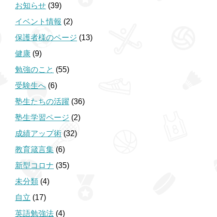
お知らせ
(39)
イベント情報
(2)
保護者様のページ
(13)
健康
(9)
勉強のこと
(55)
受験生へ
(6)
塾生たちの活躍
(36)
塾生学習ページ
(2)
成績アップ術
(32)
教育箴言集
(6)
新型コロナ
(35)
未分類
(4)
自立
(17)
英語勉強法
(4)