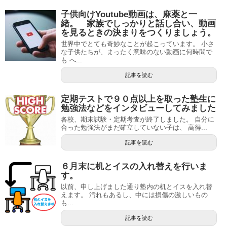
子供向けYoutube動画は、麻薬と一
緒。 家族でしっかりと話し合い、動画
を見るときの決まりをつくりましょう。
世界中でとても奇妙なことが起こっています。 小さ
な子供たちが、まったく意味のない動画に何時間で
も へ...
記事を読む
定期テストで９０点以上を取った塾生に
勉強法などをインタビューしてみました
各校、期末試験・定期考査が終了しました。 自分に
合った勉強法がまだ確立していない子は、 高得...
記事を読む
６月末に机とイスの入れ替えを行いま
す。
以前、申し上げました通り塾内の机とイスを入れ替
えます。 汚れもあるし、中には損傷の激しいもの
も...
記事を読む