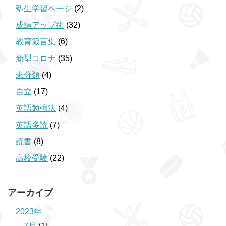
塾生学習ページ
(2)
成績アップ術
(32)
教育箴言集
(6)
新型コロナ
(35)
未分類
(4)
自立
(17)
英語勉強法
(4)
英語多読
(7)
読書
(8)
高校受験
(22)
アーカイブ
2023年