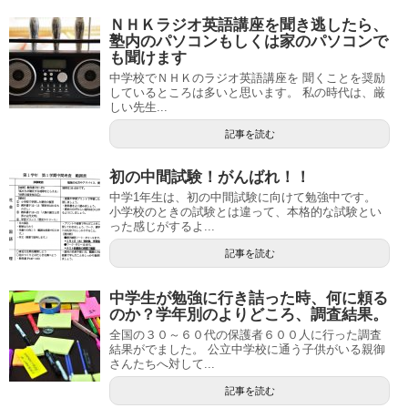
ＮＨＫラジオ英語講座を聞き逃したら、
塾内のパソコンもしくは家のパソコンで
も聞けます
中学校でＮＨＫのラジオ英語講座を 聞くことを奨励
しているところは多いと思います。 私の時代は、厳
しい先生...
記事を読む
初の中間試験！がんばれ！！
中学1年生は、初の中間試験に向けて勉強中です。
小学校のときの試験とは違って、本格的な試験とい
った感じがするよ...
記事を読む
中学生が勉強に行き詰った時、何に頼る
のか？学年別のよりどころ、調査結果。
全国の３０～６０代の保護者６００人に行った調査
結果がでました。 公立中学校に通う子供がいる親御
さんたちへ対して...
記事を読む