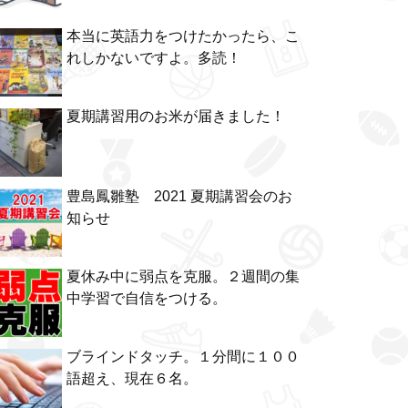
本当に英語力をつけたかったら、こ
れしかないですよ。多読！
夏期講習用のお米が届きました！
豊島鳳雛塾 2021 夏期講習会のお
知らせ
夏休み中に弱点を克服。２週間の集
中学習で自信をつける。
ブラインドタッチ。１分間に１００
語超え、現在６名。