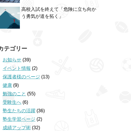
高校入試を終えて「危険に立ち向か
う勇気が道を拓く」
カテゴリー
お知らせ
(39)
イベント情報
(2)
保護者様のページ
(13)
健康
(9)
勉強のこと
(55)
受験生へ
(6)
塾生たちの活躍
(36)
塾生学習ページ
(2)
成績アップ術
(32)