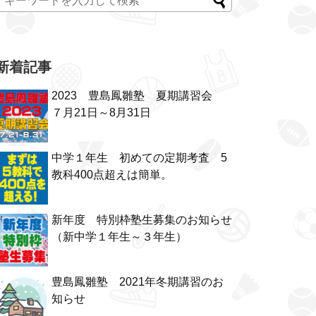
新着記事
2023 豊島鳳雛塾 夏期講習会
７月21日～8月31日
中学１年生 初めての定期考査 5
教科400点超えは簡単。
新年度 特別枠塾生募集のお知らせ
（新中学１年生～３年生）
豊島鳳雛塾 2021年冬期講習のお
知らせ