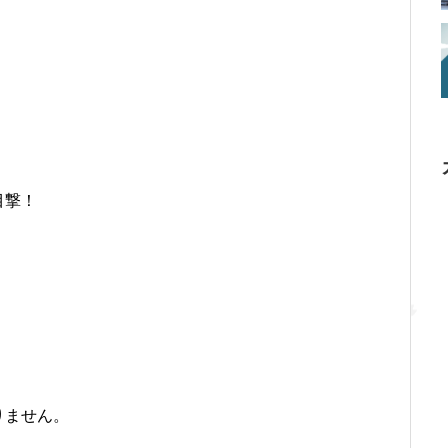
目撃！
。
りません。