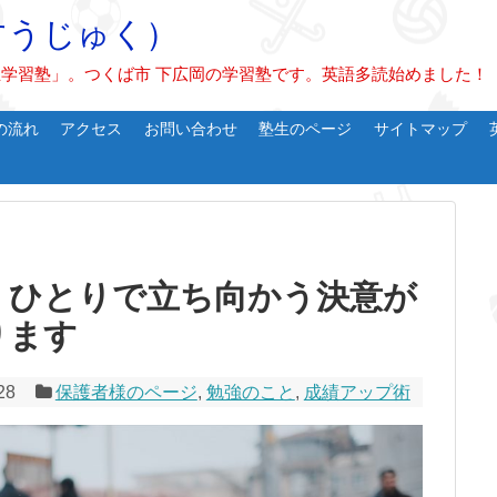
すうじゅく）
学習塾」。つくば市 下広岡の学習塾です。英語多読始めました！
の流れ
アクセス
お問い合わせ
塾生のページ
サイトマップ
、ひとりで立ち向かう決意が
ります
28
保護者様のページ
,
勉強のこと
,
成績アップ術