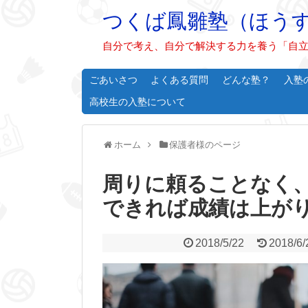
つくば鳳雛塾（ほう
自分で考え、自分で解決する力を養う「自立
ごあいさつ
よくある質問
どんな塾？
入塾
高校生の入塾について
ホーム
保護者様のページ
周りに頼ることなく
できれば成績は上が
2018/5/22
2018/6/